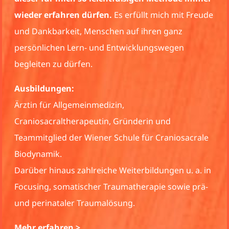
Wirkens geworden.
eude
Es erfüllt mich mit großer Freude,
Ausbildungsteilnehmer:innen auf ihrem Lern- und
Entwicklungsweg begleiten zu dürfen.
Ausbildungen
Pädagogin, psychologische Beratung,
Psychosynthese-counselling, Mediation,
ale
Supervision/Coaching, Facereading,
Masterlehrgang in Achtsamkeit
 in
M
eh
r erfahren >
ä-