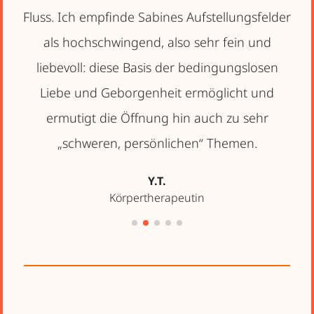
Christine Reder
der
qualified shiatsu teacher
n